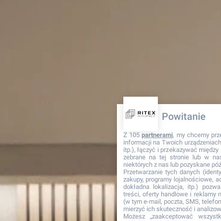
Powitanie
Z 105
partnerami
, my chcemy prz
informacji na Twoich urządzeniach 
itp.), łączyć i przekazywać międz
zebrane na tej stronie lub w na
niektórych z nas lub pozyskane póź
Przetwarzanie tych danych (identyf
zakupy, programy lojalnościowe, adr
dokładna lokalizacja, itp.) pozwa
treści, oferty handlowe i reklamy
(w tym e-mail, poczta, SMS, telefon
mierzyć ich skuteczność i analizo
Możesz „zaakceptować wszyst