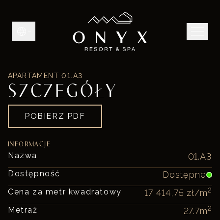
APARTAMENT
01.A3
SZCZEGÓŁY
POBIERZ PDF
INFORMACJE
Nazwa
01.A3
Dostępność
Dostępne
2
Cena za metr kwadratowy
17 414,75 zł
/m
2
Metraż
27.7
m