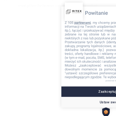
resort.pl
(see the browser console for more information)
.
Powitanie
Z 105
partnerami
, my chcemy prz
informacji na Twoich urządzeniach 
itp.), łączyć i przekazywać międz
zebrane na tej stronie lub w na
niektórych z nas lub pozyskane póź
Przetwarzanie tych danych (identyf
zakupy, programy lojalnościowe, adr
dokładna lokalizacja, itp.) pozwa
treści, oferty handlowe i reklamy
(w tym e-mail, poczta, SMS, telefon
mierzyć ich skuteczność i analizo
Możesz „zaakceptować wszyst
dowolnym momencie za pomocą 
"ustawić szczegółowe preferencje"
niepodlegającym zgodzie. Te wybor
powered 
Zaakceptuj
Ustaw swo