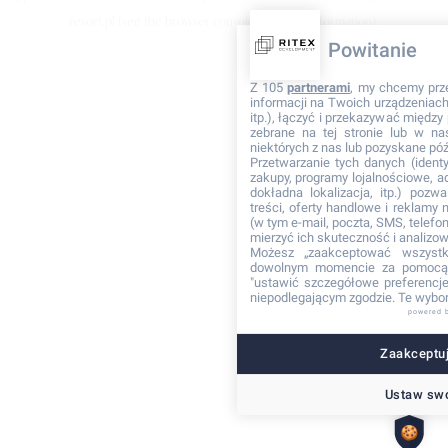
resort.pl
(see the browser console for more information)
.
Powitanie
Z 105
partnerami
, my chcemy prz
informacji na Twoich urządzeniach 
itp.), łączyć i przekazywać międz
zebrane na tej stronie lub w na
niektórych z nas lub pozyskane póź
Przetwarzanie tych danych (identyf
zakupy, programy lojalnościowe, adr
dokładna lokalizacja, itp.) pozwa
treści, oferty handlowe i reklamy
(w tym e-mail, poczta, SMS, telefon
mierzyć ich skuteczność i analizo
Możesz „zaakceptować wszyst
dowolnym momencie za pomocą 
"ustawić szczegółowe preferencje"
niepodlegającym zgodzie. Te wybor
powered 
Zaakceptuj
Ustaw swo