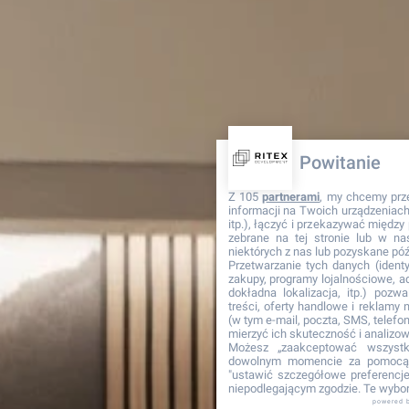
Powitanie
Z 105
partnerami
, my chcemy prz
informacji na Twoich urządzeniach 
itp.), łączyć i przekazywać międz
zebrane na tej stronie lub w na
niektórych z nas lub pozyskane póź
Przetwarzanie tych danych (identyf
zakupy, programy lojalnościowe, adr
dokładna lokalizacja, itp.) pozwa
treści, oferty handlowe i reklamy
(w tym e-mail, poczta, SMS, telefon
mierzyć ich skuteczność i analizo
Możesz „zaakceptować wszyst
dowolnym momencie za pomocą 
"ustawić szczegółowe preferencje"
niepodlegającym zgodzie. Te wybor
powered 