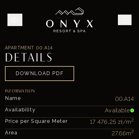
APARTMENT
00.A14
DETAILS
DOWNLOAD PDF
INFORMATION
Name
00.A14
Availability
Available
2
Price per Square Meter
17 476,25 zł
/m
2
Area
27.66
m