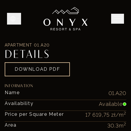
APARTMENT
01.A20
DETAILS
DOWNLOAD PDF
INFORMATION
Name
01.A20
Availability
Available
2
Price per Square Meter
17 619,75 zł
/m
2
Area
30.3
m