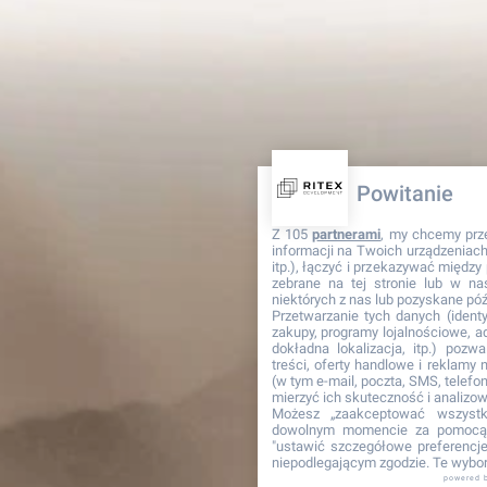
Powitanie
Z 105
partnerami
, my chcemy prz
informacji na Twoich urządzeniach 
itp.), łączyć i przekazywać międz
zebrane na tej stronie lub w na
niektórych z nas lub pozyskane póź
Przetwarzanie tych danych (identyf
zakupy, programy lojalnościowe, adr
dokładna lokalizacja, itp.) pozwa
treści, oferty handlowe i reklamy
(w tym e-mail, poczta, SMS, telefon
mierzyć ich skuteczność i analizo
Możesz „zaakceptować wszyst
dowolnym momencie za pomocą 
"ustawić szczegółowe preferencje"
niepodlegającym zgodzie. Te wybor
powered 