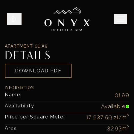
APARTMENT
01.A9
DETAILS
DOWNLOAD PDF
INFORMATION
Name
01.A9
Availability
Available
2
Price per Square Meter
17 937,50 zł
/m
2
Area
32.92
m