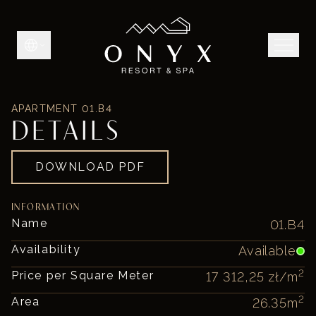
APARTMENT
01.B4
DETAILS
DOWNLOAD PDF
INFORMATION
Name
01.B4
Availability
Available
2
Price per Square Meter
17 312,25 zł
/m
2
Area
26.35
m