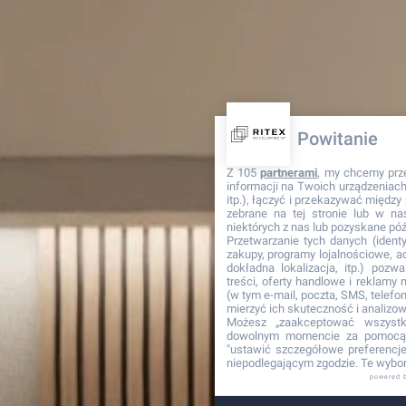
Powitanie
Z 105
partnerami
, my chcemy prz
informacji na Twoich urządzeniach 
itp.), łączyć i przekazywać międz
zebrane na tej stronie lub w na
niektórych z nas lub pozyskane póź
Przetwarzanie tych danych (identyf
zakupy, programy lojalnościowe, adr
dokładna lokalizacja, itp.) pozwa
treści, oferty handlowe i reklamy
(w tym e-mail, poczta, SMS, telefon
mierzyć ich skuteczność i analizo
Możesz „zaakceptować wszyst
dowolnym momencie za pomocą 
"ustawić szczegółowe preferencje"
niepodlegającym zgodzie. Te wybor
powered 