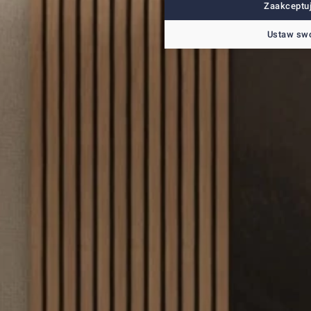
Zaakceptuj
Ustaw swo