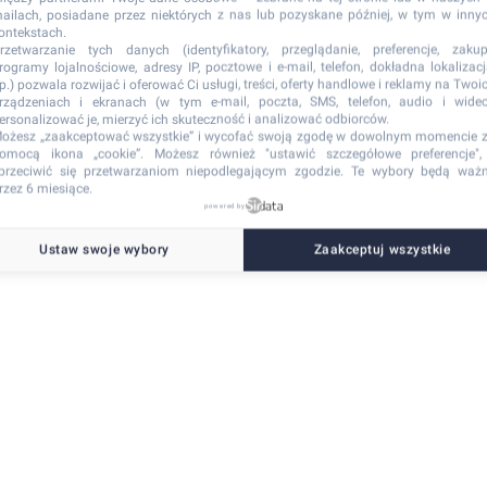
ailach, posiadane przez niektórych z nas lub pozyskane później, w tym w inny
ontekstach.
rzetwarzanie tych danych (identyfikatory, przeglądanie, preferencje, zakup
rogramy lojalnościowe, adresy IP, pocztowe i e-mail, telefon, dokładna lokalizacj
tp.) pozwala rozwijać i oferować Ci usługi, treści, oferty handlowe i reklamy na Twoi
-side exception has occurred
while loading
www.onyx-resort.pl
(see the browser con
rządzeniach i ekranach (w tym e-mail, poczta, SMS, telefon, audio i wideo
ersonalizować je, mierzyć ich skuteczność i analizować odbiorców.
ożesz „zaakceptować wszystkie” i wycofać swoją zgodę w dowolnym momencie 
omocą ikona „cookie”
. Możesz również "ustawić szczegółowe preferencje",
przeciwić się przetwarzaniom niepodlegającym zgodzie. Te wybory będą waż
rzez 6 miesiące.
powered by
Ustaw swoje wybory
Zaakceptuj wszystkie