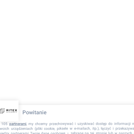
Powitanie
 105
partnerami
, my chcemy przechowywać i uzyskiwać dostęp do informacji 
woich urządzeniach (pliki cookie, piksele w e-mailach, itp.), łączyć i przekazyw
iędzy partnerami Twoje dane osobowe – zebrane na tej stronie lub w naszych 