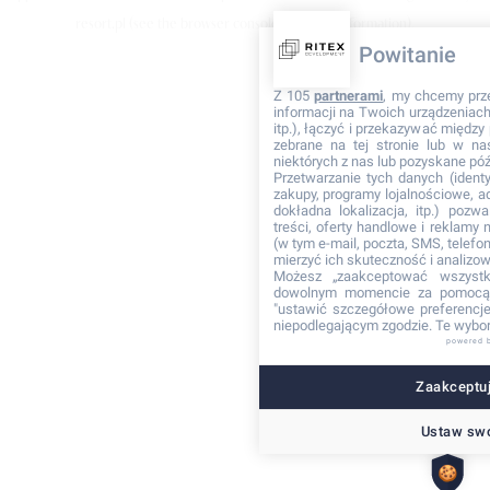
resort.pl
(see the browser console for more information)
.
Powitanie
Z 105
partnerami
, my chcemy prz
informacji na Twoich urządzeniach 
itp.), łączyć i przekazywać międz
zebrane na tej stronie lub w na
niektórych z nas lub pozyskane póź
Przetwarzanie tych danych (identyf
zakupy, programy lojalnościowe, adr
dokładna lokalizacja, itp.) pozwa
treści, oferty handlowe i reklamy
(w tym e-mail, poczta, SMS, telefon
mierzyć ich skuteczność i analizo
Możesz „zaakceptować wszyst
dowolnym momencie za pomocą 
"ustawić szczegółowe preferencje"
niepodlegającym zgodzie. Te wybor
powered 
Zaakceptuj
Ustaw swo