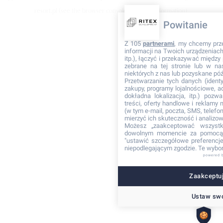
resort.pl
(see the browser console for more information)
.
Powitanie
Z 105
partnerami
, my chcemy prz
informacji na Twoich urządzeniach 
itp.), łączyć i przekazywać międz
zebrane na tej stronie lub w na
niektórych z nas lub pozyskane póź
Przetwarzanie tych danych (identyf
zakupy, programy lojalnościowe, adr
dokładna lokalizacja, itp.) pozwa
treści, oferty handlowe i reklamy
(w tym e-mail, poczta, SMS, telefon
mierzyć ich skuteczność i analizo
Możesz „zaakceptować wszyst
dowolnym momencie za pomocą 
"ustawić szczegółowe preferencje"
niepodlegającym zgodzie. Te wybor
powered 
Zaakceptuj
Ustaw swo