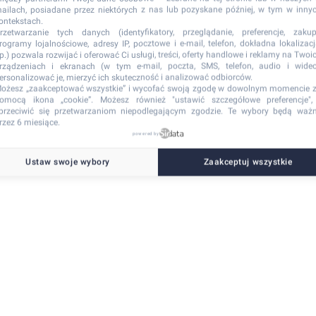
ailach, posiadane przez niektórych z nas lub pozyskane później, w tym w inny
ontekstach.
rzetwarzanie tych danych (identyfikatory, przeglądanie, preferencje, zakup
rogramy lojalnościowe, adresy IP, pocztowe i e-mail, telefon, dokładna lokalizacj
tp.) pozwala rozwijać i oferować Ci usługi, treści, oferty handlowe i reklamy na Twoi
-side exception has occurred
while loading
www.onyx-resort.pl
(see the browser con
rządzeniach i ekranach (w tym e-mail, poczta, SMS, telefon, audio i wideo
ersonalizować je, mierzyć ich skuteczność i analizować odbiorców.
ożesz „zaakceptować wszystkie” i wycofać swoją zgodę w dowolnym momencie 
omocą ikona „cookie”
. Możesz również "ustawić szczegółowe preferencje",
przeciwić się przetwarzaniom niepodlegającym zgodzie. Te wybory będą waż
rzez 6 miesiące.
powered by
Ustaw swoje wybory
Zaakceptuj wszystkie