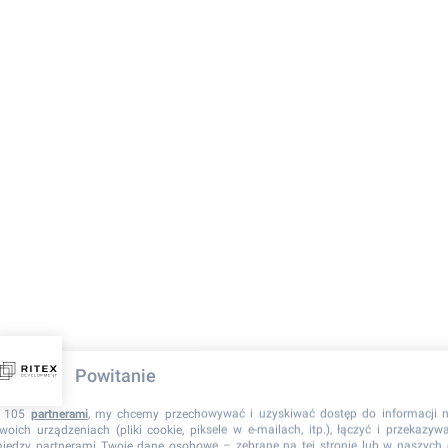
Powitanie
 105
partnerami
, my chcemy przechowywać i uzyskiwać dostęp do informacji 
woich urządzeniach (pliki cookie, piksele w e-mailach, itp.), łączyć i przekazyw
iędzy partnerami Twoje dane osobowe – zebrane na tej stronie lub w naszych 