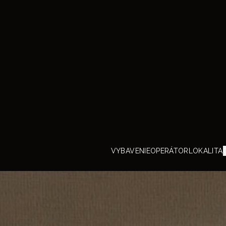
Powitanie
 105
partnerami
, my chcemy przechowywać i uzyskiwać dostęp do informacji 
woich urządzeniach (pliki cookie, piksele w e-mailach, itp.), łączyć i przekazyw
iędzy partnerami Twoje dane osobowe – zebrane na tej stronie lub w naszych 
ailach, posiadane przez niektórych z nas lub pozyskane później, w tym w inny
ontekstach.
rzetwarzanie tych danych (identyfikatory, przeglądanie, preferencje, zakup
rogramy lojalnościowe, adresy IP, pocztowe i e-mail, telefon, dokładna lokalizacj
tp.) pozwala rozwijać i oferować Ci usługi, treści, oferty handlowe i reklamy na Twoi
rządzeniach i ekranach (w tym e-mail, poczta, SMS, telefon, audio i wideo
ersonalizować je, mierzyć ich skuteczność i analizować odbiorców.
ożesz „zaakceptować wszystkie” i wycofać swoją zgodę w dowolnym momencie 
omocą ikona „cookie”
. Możesz również "ustawić szczegółowe preferencje",
przeciwić się przetwarzaniom niepodlegającym zgodzie. Te wybory będą waż
rzez 6 miesiące.
powered by