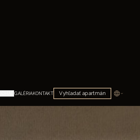
na
ać
e-
ch
y,
a,
ch
),
za
 i
ne