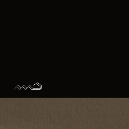
Z
T
m
m
k
P
p
i
u
p
M
p
s
p