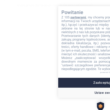
resort.pl
(see the browser console for more information)
.
Powitanie
Z 105
partnerami
, my chcemy prz
informacji na Twoich urządzeniach 
itp.), łączyć i przekazywać międz
zebrane na tej stronie lub w na
niektórych z nas lub pozyskane póź
Przetwarzanie tych danych (identyf
zakupy, programy lojalnościowe, adr
dokładna lokalizacja, itp.) pozwa
treści, oferty handlowe i reklamy
(w tym e-mail, poczta, SMS, telefon
mierzyć ich skuteczność i analizo
Możesz „zaakceptować wszyst
dowolnym momencie za pomocą 
"ustawić szczegółowe preferencje"
niepodlegającym zgodzie. Te wybor
powered 
Zaakceptuj
Ustaw swo