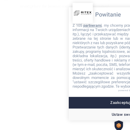
resort.pl
(see the browser console for more information)
.
Powitanie
Z 105
partnerami
, my chcemy prz
informacji na Twoich urządzeniach 
itp.), łączyć i przekazywać międz
zebrane na tej stronie lub w na
niektórych z nas lub pozyskane póź
Przetwarzanie tych danych (identyf
zakupy, programy lojalnościowe, adr
dokładna lokalizacja, itp.) pozwa
treści, oferty handlowe i reklamy
(w tym e-mail, poczta, SMS, telefon
mierzyć ich skuteczność i analizo
Możesz „zaakceptować wszyst
dowolnym momencie za pomocą 
"ustawić szczegółowe preferencje"
niepodlegającym zgodzie. Te wybor
powered 
Zaakceptuj
Ustaw swo