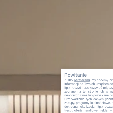
Powitanie
Z 105
partnerami
, my chcemy pr
informacji na Twoich urządzeniach
itp.), łączyć i przekazywać międ
zebrane na tej stronie lub w n
niektórych z nas lub pozyskane pó
Przetwarzanie tych danych (identy
zakupy, programy lojalnościowe, ad
dokładna lokalizacja, itp.) pozw
treści, oferty handlowe i reklam