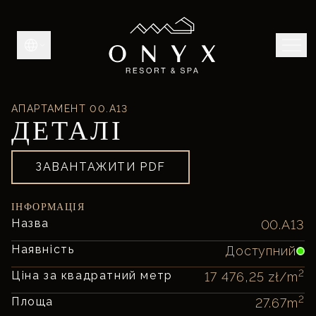
АПАРТАМЕНТ
00.A13
ДЕТАЛІ
ЗАВАНТАЖИТИ PDF
ІНФОРМАЦІЯ
Назва
00.A13
Наявність
Доступний
2
Ціна за квадратний метр
17 476,25 zł
/m
2
Площа
27.67
m