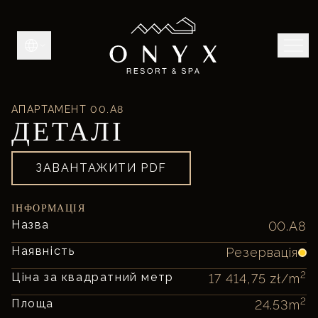
АПАРТАМЕНТ
00.A8
ДЕТАЛІ
ЗАВАНТАЖИТИ PDF
ІНФОРМАЦІЯ
Назва
00.A8
Наявність
Резервація
2
Ціна за квадратний метр
17 414,75 zł
/m
2
Площа
24.53
m