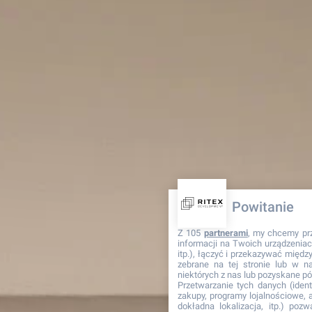
Powitanie
Z 105
partnerami
, my chcemy pr
informacji na Twoich urządzeniach
itp.), łączyć i przekazywać międ
zebrane na tej stronie lub w n
niektórych z nas lub pozyskane pó
Przetwarzanie tych danych (identy
zakupy, programy lojalnościowe, ad
dokładna lokalizacja, itp.) pozw