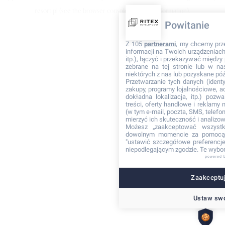
resort.pl
(see the browser console for more information)
.
Powitanie
Z 105
partnerami
, my chcemy prz
informacji na Twoich urządzeniach 
itp.), łączyć i przekazywać międz
zebrane na tej stronie lub w na
niektórych z nas lub pozyskane póź
Przetwarzanie tych danych (identyf
zakupy, programy lojalnościowe, adr
dokładna lokalizacja, itp.) pozwa
treści, oferty handlowe i reklamy
(w tym e-mail, poczta, SMS, telefon
mierzyć ich skuteczność i analizo
Możesz „zaakceptować wszyst
dowolnym momencie za pomocą 
"ustawić szczegółowe preferencje"
niepodlegającym zgodzie. Te wybor
powered 
Zaakceptuj
Ustaw swo