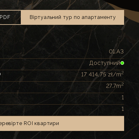
PDF
Віртуальний тур по апартаменту
01.A3
Доступний
2
р
17 414,75 zł
/m
2
27.7
m
1
1
еревірте ROI квартири