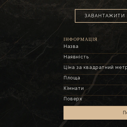
ЗАВАНТАЖИТИ 
ІНФОРМАЦІЯ
Назва
Наявність
Ціна за квадратний мет
Площа
Кімнати
Поверх
П