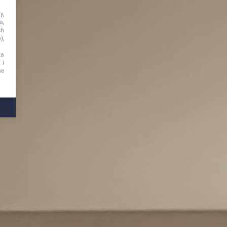
y,
a,
ch
),
za
 i
ne