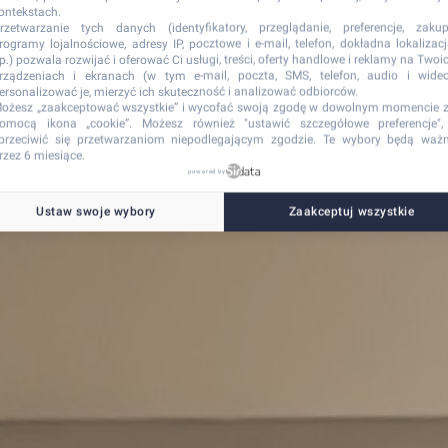
ontekstach.
rzetwarzanie tych danych (identyfikatory, przeglądanie, preferencje, zakup
rogramy lojalnościowe, adresy IP, pocztowe i e-mail, telefon, dokładna lokalizacj
tp.) pozwala rozwijać i oferować Ci usługi, treści, oferty handlowe i reklamy na Twoi
rządzeniach i ekranach (w tym e-mail, poczta, SMS, telefon, audio i wideo
ersonalizować je, mierzyć ich skuteczność i analizować odbiorców.
ożesz „zaakceptować wszystkie” i wycofać swoją zgodę w dowolnym momencie 
omocą ikona „cookie”
. Możesz również "ustawić szczegółowe preferencje",
przeciwić się przetwarzaniom niepodlegającym zgodzie. Te wybory będą waż
rzez 6 miesiące.
powered by
Ustaw swoje wybory
Zaakceptuj wszystkie