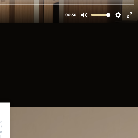
na
ać
e-
ch