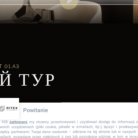
Т
01.A3
Й ТУР
Powitanie
 105
partnerami
, my chcemy przechowywać i uzyskiwać dostęp do informacji 
woich urządzeniach (pliki cookie, piksele w e-mailach, itp.), łączyć i przekazyw
iędzy partnerami Twoje dane osobowe – zebrane na tej stronie lub w naszych 
ailach, posiadane przez niektórych z nas lub pozyskane później, w tym w inny