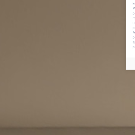
k
P
p
i
u
p
M
p
s
p