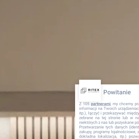
Powitanie
Z 105
partnerami
, my chcemy pr
informacji na Twoich urządzeniach
itp.), łączyć i przekazywać międ
zebrane na tej stronie lub w n
niektórych z nas lub pozyskane pó
Przetwarzanie tych danych (identy
zakupy, programy lojalnościowe, ad
dokładna lokalizacja, itp.) pozw