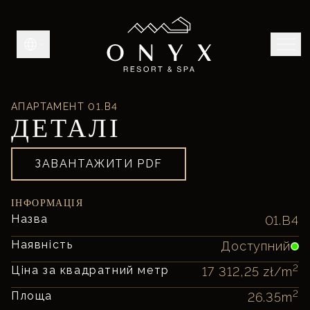
АПАРТАМЕНТ
01.B4
ДЕТАЛІ
ЗАВАНТАЖИТИ PDF
ІНФОРМАЦІЯ
Назва
01.B4
Наявність
Доступний
2
Ціна за квадратний метр
17 312,25 zł
/m
2
Площа
26.35
m