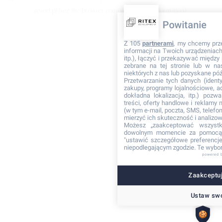
resort.pl
(see the browser console for more information)
.
Powitanie
Z 105
partnerami
, my chcemy prz
informacji na Twoich urządzeniach 
itp.), łączyć i przekazywać międz
zebrane na tej stronie lub w na
niektórych z nas lub pozyskane póź
Przetwarzanie tych danych (identyf
zakupy, programy lojalnościowe, adr
dokładna lokalizacja, itp.) pozwa
treści, oferty handlowe i reklamy
(w tym e-mail, poczta, SMS, telefon
mierzyć ich skuteczność i analizo
Możesz „zaakceptować wszyst
dowolnym momencie za pomocą 
"ustawić szczegółowe preferencje"
niepodlegającym zgodzie. Te wybor
powered 
Zaakceptuj
Ustaw swo