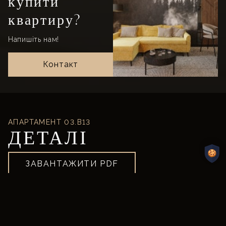
купити
квартиру?
Напишіть нам!
Контакт
АПАРТАМЕНТ
03.B13
ДЕТАЛІ
ЗАВАНТАЖИТИ PDF
ІНФОРМАЦІЯ
Назва
03.B13
Наявність
Продано