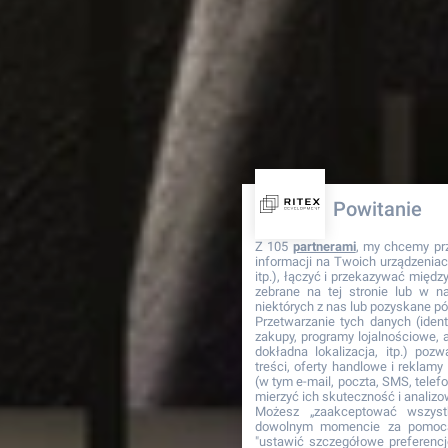
Powitanie
Z 105
partnerami
, my chcemy pr
informacji na Twoich urządzeniach
itp.), łączyć i przekazywać międ
zebrane na tej stronie lub w n
niektórych z nas lub pozyskane pó
Przetwarzanie tych danych (identy
zakupy, programy lojalnościowe, ad
dokładna lokalizacja, itp.) pozw
treści, oferty handlowe i reklam
(w tym e-mail, poczta, SMS, telefo
mierzyć ich skuteczność i analiz
Możesz „zaakceptować wszys
dowolnym momencie za pomocą
"ustawić szczegółowe preferencje