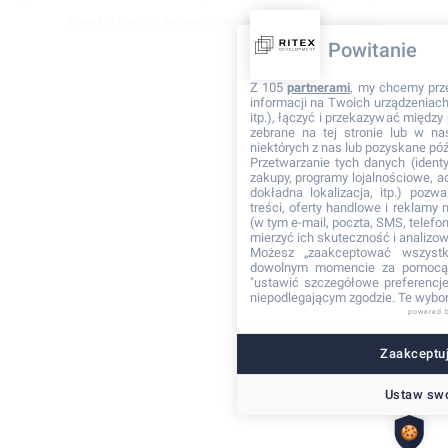
resort.pl
(see the browser console for more information)
.
Powitanie
Z 105
partnerami
, my chcemy prz
informacji na Twoich urządzeniach 
itp.), łączyć i przekazywać międz
zebrane na tej stronie lub w na
niektórych z nas lub pozyskane póź
Przetwarzanie tych danych (identyf
zakupy, programy lojalnościowe, adr
dokładna lokalizacja, itp.) pozwa
treści, oferty handlowe i reklamy
(w tym e-mail, poczta, SMS, telefon
mierzyć ich skuteczność i analizo
Możesz „zaakceptować wszyst
dowolnym momencie za pomocą 
"ustawić szczegółowe preferencje"
niepodlegającym zgodzie. Te wybor
powered 
Zaakceptuj
Ustaw swo